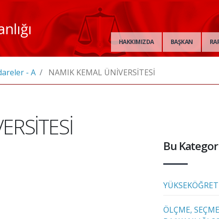
anlığı
HAKKIMIZDA
BAŞKAN
RA
dareler - A
NAMIK KEMAL ÜNİVERSİTESİ
ERSİTESİ
Bu Kategori
YÜKSEKÖĞRET
ÖLÇME, SEÇME