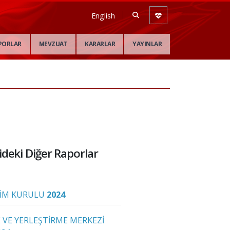
English
PORLAR
MEVZUAT
KARARLAR
YAYINLAR
deki Diğer Raporlar
İM KURULU
2024
 VE YERLEŞTİRME MERKEZİ