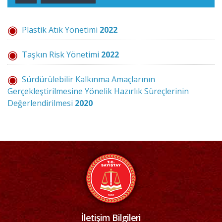
Plastik Atık Yönetimi
2022
Taşkın Risk Yönetimi
2022
Sürdürülebilir Kalkınma Amaçlarının
Gerçekleştirilmesine Yönelik Hazırlık Süreçlerinin
Değerlendirilmesi
2020
İletişim Bilgileri